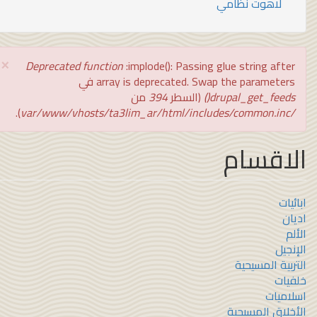
لاهوت نظامي
×
رسالة
Deprecated function
:implode(): Passing glue string after
الخطأ
array is deprecated. Swap the parameters في
drupal_get_feeds()
(السطر
394
من
).
/var/www/vhosts/ta3lim_ar/html/includes/common.inc
لاقسام
ئيات
ان
لم
نجيل
ربية المسيحية
فيات
لاميات
أخلاق المسيحية