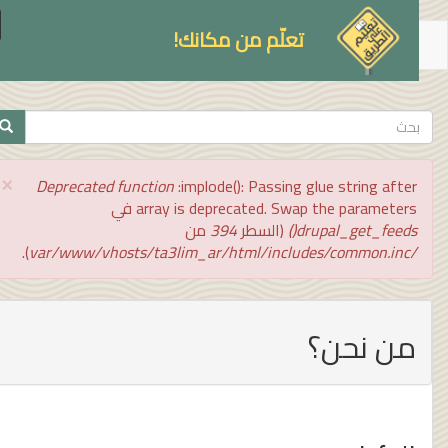
le
تعلّم من مكانك!
on
توى
سي
تمارة
بحث
ث
×
رسالة
Deprecated function
:implode(): Passing glue string after
الخطأ
array is deprecated. Swap the parameters في
drupal_get_feeds()
(السطر
394
من
).
/var/www/vhosts/ta3lim_ar/html/includes/common.inc
من نحن؟