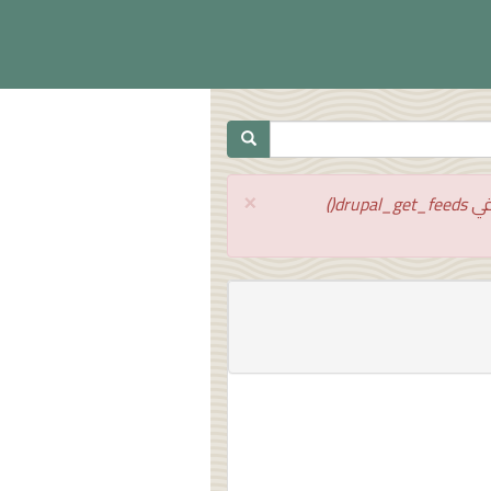
×
drupal_get_feeds()