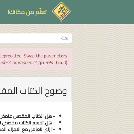
تجاوز
إلى
تعلّم من مكانك!
المحتوى
الرئيسي
استمارة
البحث
بحث
رسالة
:is deprecated. Swap the parameters
الخطأ
(السطر
394
من
/var/www/vhosts/ta3lim_ar/html/includes/common.inc
وضوح الكتاب المقد
- هل الكتاب المقدس غامض
- هل تفسير الكتاب مخصص ل
- ازاي نتعامل مع الاجزاء الص