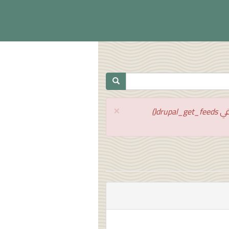
×
drupal_get_feeds()