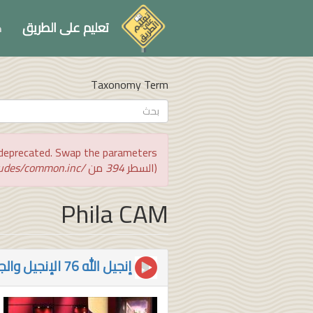
تجاوز
إلى
تعليم على الطريق
ك
المحتوى
الرئيسي
Taxonomy Term
استمارة
البحث
بحث
رسالة
:is deprecated. Swap the parameters
الخطأ
(السطر
394
من
/var/www/vhosts/ta3lim_ar/html/includes/common.inc
Phila CAM
إنجيل الله 76 الإنجيل والجسد