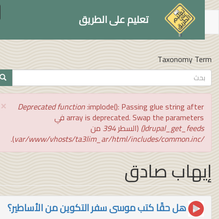
le
تعليم على الطريق
on
توى
سي
Taxonomy Te
تمارة
بحث
ث
×
رسالة
Deprecated function
:implode(): Passing glue string after
الخطأ
array is deprecated. Swap the parameters في
drupal_get_feeds()
(السطر
394
من
).
/var/www/vhosts/ta3lim_ar/html/includes/common.inc
يهاب صادق
هل حقًا كتب موسى سفر التكوين من الأساطير؟