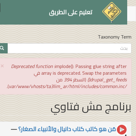
le
تعليم على الطريق
on
توى
سي
Taxonomy Te
تمارة
بحث
ث
×
رسالة
Deprecated function
:implode(): Passing glue string after
الخطأ
array is deprecated. Swap the parameters في
drupal_get_feeds()
(السطر
394
من
).
/var/www/vhosts/ta3lim_ar/html/includes/common.inc
رنامج مش فتاوي
مَن هو كاتب كتاب دانيال والأنبياء الصغار؟
—