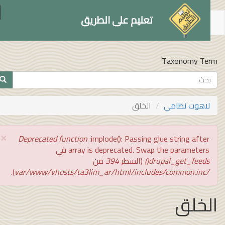
le
تعليم على الطريق
on
توى
سي
Taxonomy Te
تمارة
بحث
ث
لاهوت نظامي
الخلق
×
رسالة
Deprecated function
:implode(): Passing glue string after
الخطأ
array is deprecated. Swap the parameters في
drupal_get_feeds()
(السطر
394
من
).
/var/www/vhosts/ta3lim_ar/html/includes/common.inc
لخلق