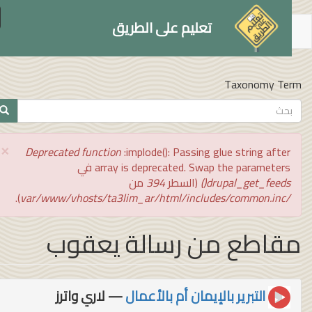
le
تعليم على الطريق
on
توى
سي
Taxonomy Te
تمارة
بحث
ث
×
رسالة
Deprecated function
:implode(): Passing glue string after
الخطأ
array is deprecated. Swap the parameters في
drupal_get_feeds()
(السطر
394
من
).
/var/www/vhosts/ta3lim_ar/html/includes/common.inc
قاطع من رسالة يعقوب
التبرير بالإيمان أم بالأعمال
— لاري واترز