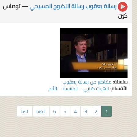
رسالة يعقوب رسالة النضوج المسيحي
— توماس
كين
سلسلة:
مقاطع من رسالة يعقوب
الأقسام:
لاهوت كتابي
–
الكنيسة
–
الألم
last
next
6
5
4
3
2
1