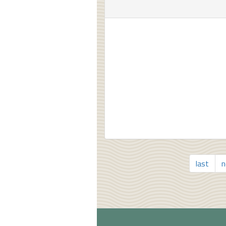
last
n