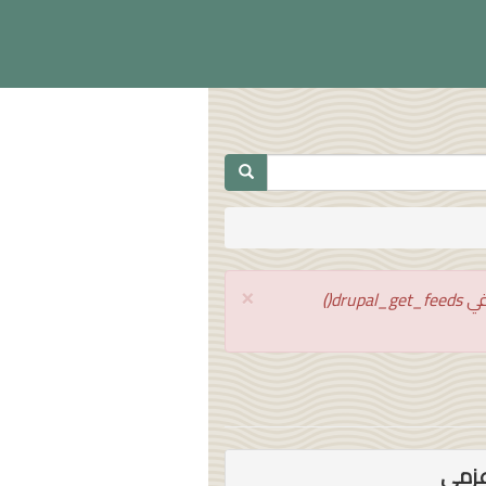
×
drupal_get_feeds()
زمي