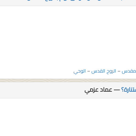
لمقدس
–
الروح القدس
–
الوحي
تنارة؟
— عماد عزمي