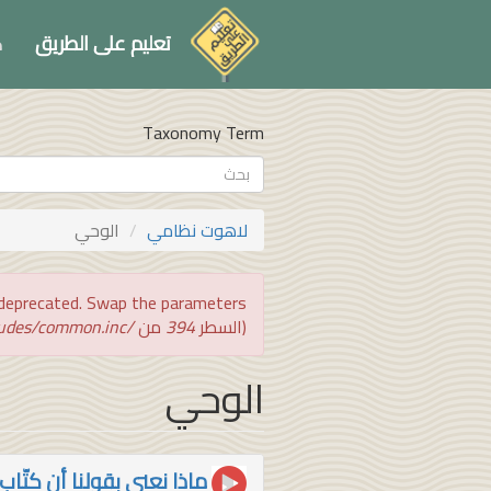
تجاوز
إلى
تعليم على الطريق
ك
المحتوى
الرئيسي
Taxonomy Term
استمارة
البحث
بحث
لاهوت نظامي
الوحي
رسالة
:is deprecated. Swap the parameters
الخطأ
(السطر
394
من
/var/www/vhosts/ta3lim_ar/html/includes/common.inc
الوحي
ماذا نعني بقولنا أن كتّ