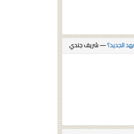
هد الجديد؟
— شريف جندي