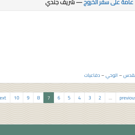
عامة على سفر الخروج
— شريف جندي
مقدس
–
الوحي
–
دفاعيات
ext
10
9
8
7
6
5
4
3
2
…
previou