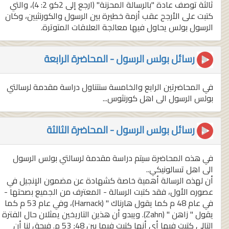
ثالثة توصف عادة "بالرسالة المحزنة" (ارجع إلى 2كو 2: 4)، والتي
كتبت على الأرجح عقب أزمة خطيرة بين الرسول والكورنثيين، وكان
الرسول بولس يحاول فيها معالجة العلاقات المتوترة.
رسائل بولس الرسول - المحاضرة الرابعة
في المحاضرتين الرابع والخامسة سنتناول دراسة مقدمة لرسالتي
بولس الرسول الى اهل كورنثوس...
رسائل بولس الرسول - المحاضرة الثالثة
في هذه المحاضرة سيتم دراسة مقدمة لرسالتي بولس الرسول
الى اهل تسالونيكي..
أن لهذه الرسالة أهمية خاصة كشهادة عن مضمون الإنجيل في
عصوره الأول، فقد كتبت الرسالة - المعترف من الجميع بصحتها -
في عام 48 م كما يقول هارناك " (Harnack)، وفي عام 53 م كما
يقول " زاهن " (Zahn). ويبدو أن هذين التاريخين يمثلان حال الفترة
التالي كتبت فيها أي أنها كتبت فيما بين 48; 53 م. فيحق لنا أن