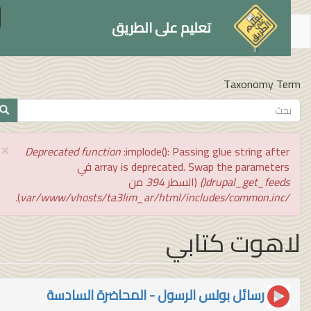
le
تعليم على الطريق
on
توى
سي
Taxonomy Te
تمارة
بحث
ث
×
رسالة
Deprecated function
:implode(): Passing glue string after
الخطأ
array is deprecated. Swap the parameters في
drupal_get_feeds()
(السطر
394
من
).
/var/www/vhosts/ta3lim_ar/html/includes/common.inc
اهوت كتابي
رسائل بولس الرسول - المحاضرة السادسة