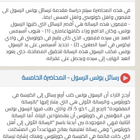
في هذه المحاضرة سيتم دراسة مقدمة لرسائل بولس الرسول الى
فليمون واهل كولوسي واهل افسس ايضا..
- فليمون: هذه الرسالة هي أقصر الرسائل التي كتبها الرسول
بولس، وكان الدافع وراء كتابتهاعاملين: (1) - هروب أنسيمس
العبد من سيده فليمون، الذي كان يقيم في كولوسي في وادي
ليكوس في أسيا الصغرى، (2) - تجديد أنسيمس على يد الرسول
بولس. فكتب الرسول هذه الرسالة لتحقيق المصالحة، حتى يعود
العبد الهارب إلى سيده ويحصل على غفرانه.
رسائل بولس الرسول - المحاضرة الخامسة
أرجح الآراء أن الرسول بولس كتب أربع رسائل إلى الكنيسة في
كورنثوس، والرسالة الأولى هي التي يشار إليها "بالرسالة
المفقودة" (ارجع إلى 1كو 5: 9)، والتي طلب فيها الرسول بولس
من المؤمنين في كورنثوس أن ينفصلواعن الزناة. أما الرسالة
الثانية فهي الموجودة بين أيدينا باسم "الرسالة الأولى إلى أهل
كورنثوس" وهي رسالة تعليمية يعالج فيهاعدداً من المشكلات
التي كانت قائمة في الكنيسة في كورنثوس. وهناك إشارة لرسالة